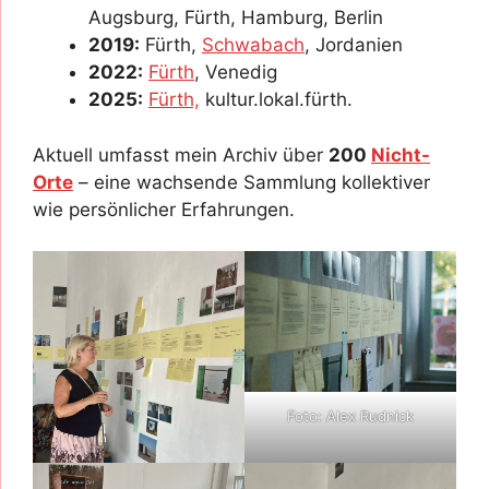
Augsburg, Fürth, Hamburg, Berlin
2019:
Fürth,
Schwabach
, Jordanien
2022:
Fürth
, Venedig
2025:
Fürth,
kultur.lokal.fürth.
Aktuell umfasst mein Archiv über
200
Nicht-
Orte
– eine wachsende Sammlung kollektiver
wie persönlicher Erfahrungen.
Foto: Alex Rudnick