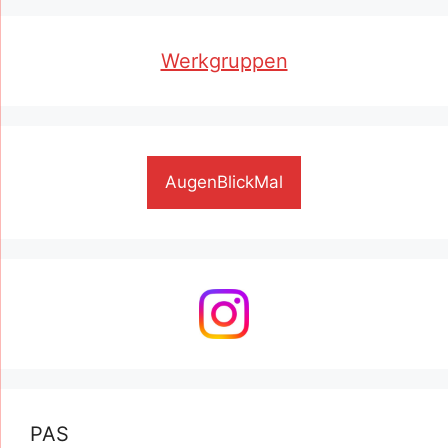
Werkgruppen
AugenBlickMal
PAS