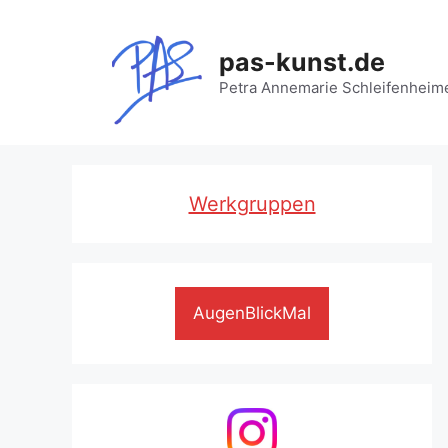
Zum
Inhalt
pas-kunst.de
springen
Petra Annemarie Schleifenheim
Werkgruppen
AugenBlickMal