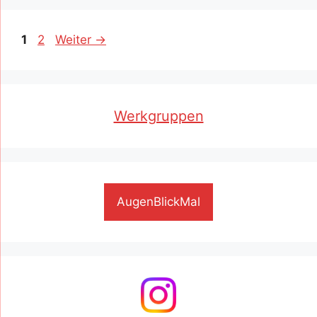
Seite
Seite
1
2
Weiter
→
Werkgruppen
AugenBlickMal