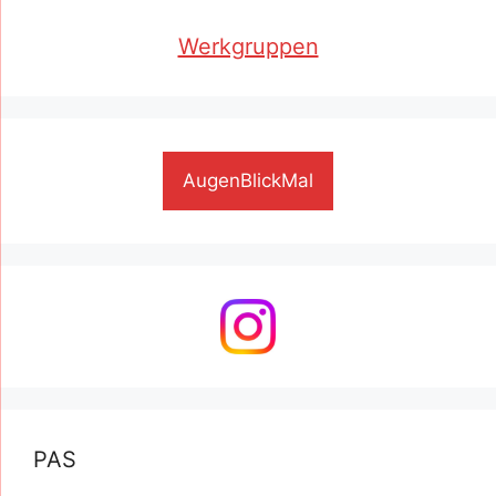
Werkgruppen
AugenBlickMal
PAS