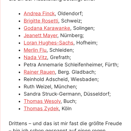
Andrea Finck
, Oldendorf;
Brigitte Rosetti
, Schweiz;
Godana Karawanke
, Solingen;
Jeanett Mayer
, Nürnberg;
Loran Hughes-Sachs
, Hofheim;
Merlin Flu
, Schleiden;
Nada Vitz
, Grefrath;
Petra Annemarie Schleifenheimer, Fürth;
Rainer Rauen
, Berg. Gladbach;
Reinhold Adscheid, Wiesbaden;
Ruth Weizel, München;
Sandra Struck-Germann, Düsseldorf;
Thomas Wesoly
, Buch;
Thomas Zydek
, Köln
Drittens – und das ist mir fast die größte Freude
– bin ich schon gespannt auf einen regen