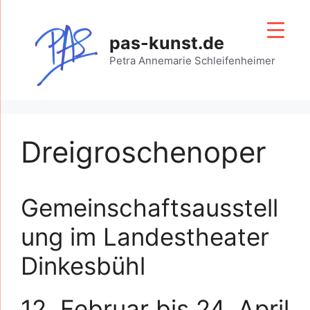
Zum
Inhalt
pas-kunst.de
springen
Petra Annemarie Schleifenheimer
Dreigroschenoper
Gemeinschaftsausstell
ung im Landestheater
Dinkesbühl
12. Februar bis 24. April