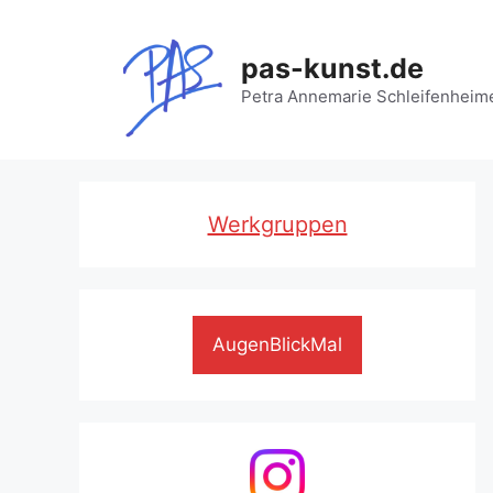
Zum
Inhalt
pas-kunst.de
springen
Petra Annemarie Schleifenheim
Werkgruppen
AugenBlickMal