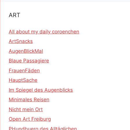
ART
All about my daily coroenchen
ArtSnacks
AugenBlickMal
Blaue Passagiere
FrauenFäden
HauptSache
Im Spiegel des Augenblicks
Minimales Reisen
Nicht mein Ort
Open Art Freiburg
PHundbuero des Alltäglichen