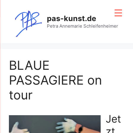
Zum
Inhalt
pas-kunst.de
springen
Petra Annemarie Schleifenheimer
BLAUE
PASSAGIERE on
tour
Jet
zt