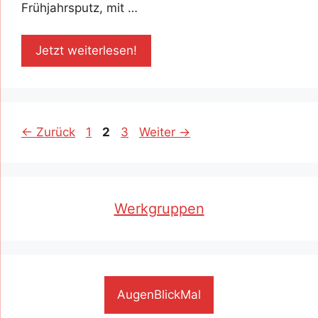
Frühjahrsputz, mit …
Jetzt weiterlesen!
Seite
Seite
Seite
←
Zurück
1
2
3
Weiter
→
Werkgruppen
AugenBlickMal