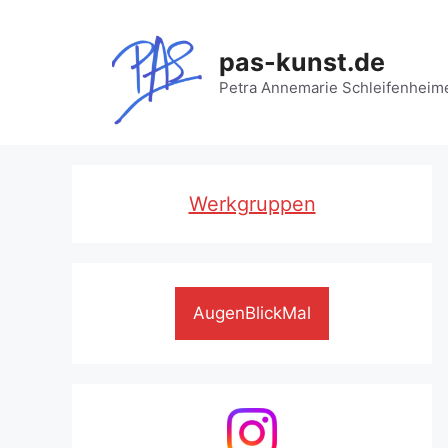
Zum
Inhalt
pas-kunst.de
springen
Petra Annemarie Schleifenheim
Werkgruppen
AugenBlickMal