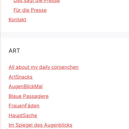
Das sagt die Presse
Für die Presse
Kontakt
ART
All about my daily coroenchen
ArtSnacks
AugenBlickMal
Blaue Passagiere
FrauenFäden
HauptSache
Im Spiegel des Augenblicks