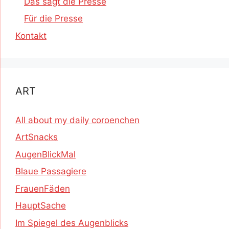
Das sagt die Presse
Für die Presse
Kontakt
ART
All about my daily coroenchen
ArtSnacks
AugenBlickMal
Blaue Passagiere
FrauenFäden
HauptSache
Im Spiegel des Augenblicks