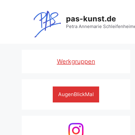
Zum
Inhalt
pas-kunst.de
springen
Petra Annemarie Schleifenheim
Werkgruppen
AugenBlickMal