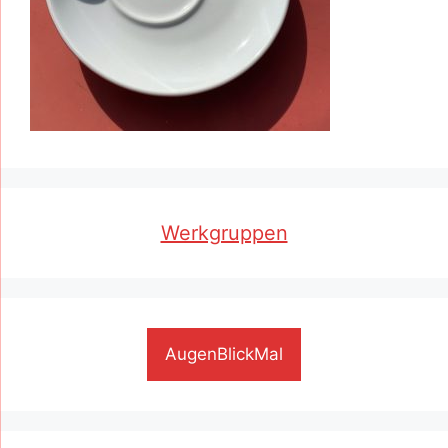
Werkgruppen
AugenBlickMal