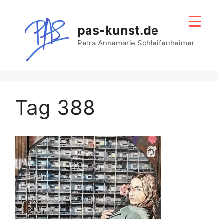
Zum
Inhalt
pas-kunst.de
springen
Petra Annemarie Schleifenheimer
Tag 388