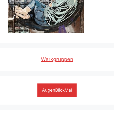
Werkgruppen
AugenBlickMal