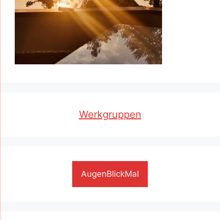
Werkgruppen
AugenBlickMal