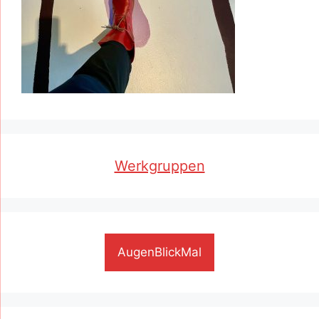
Werkgruppen
AugenBlickMal