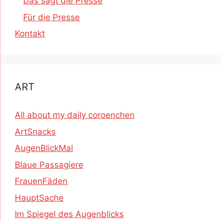
Das sagt die Presse
Für die Presse
Kontakt
ART
All about my daily coroenchen
ArtSnacks
AugenBlickMal
Blaue Passagiere
FrauenFäden
HauptSache
Im Spiegel des Augenblicks