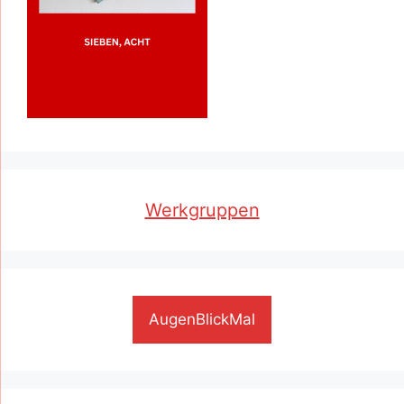
Werkgruppen
AugenBlickMal