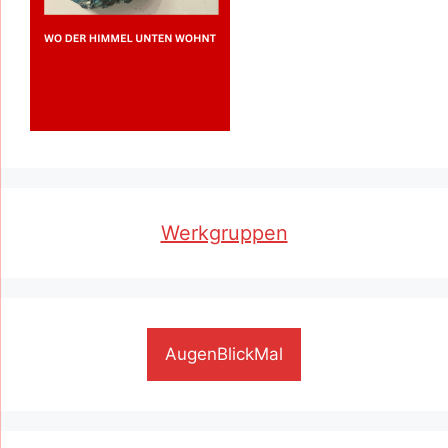
Werkgruppen
AugenBlickMal