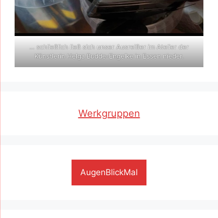
… schließlich ließ sich unser Ausreißer im Atelier der
Künstlerin Helga Budde-Engelke in Essen nieder.
Werkgruppen
AugenBlickMal