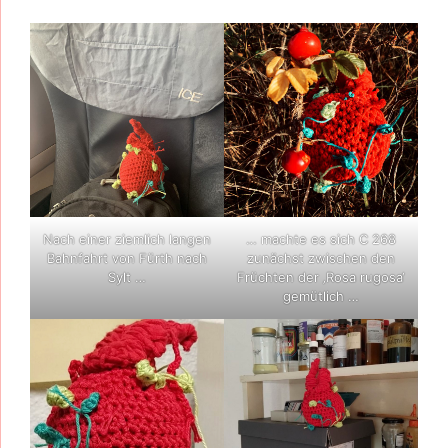
Nach einer ziemlich langen
… machte es sich C 268
Bahnfahrt von Fürth nach
zunächst zwischen den
Sylt …
Früchten der ‚Rosa rugosa‘
gemütlich …