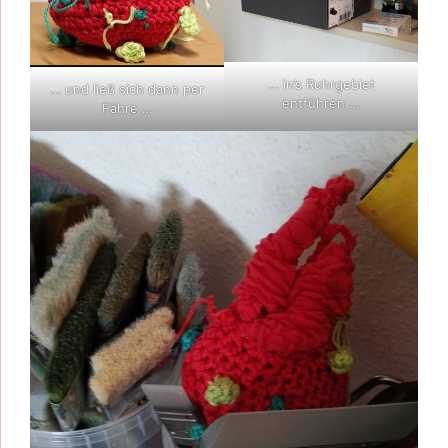
… in’s Ruhrgebiet
… und ließ sich dann per
entführen …
Fähre …