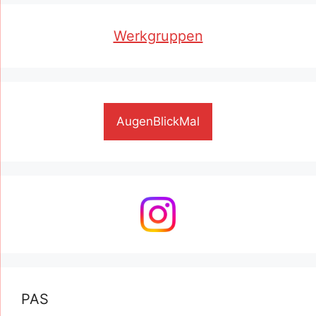
Werkgruppen
AugenBlickMal
PAS