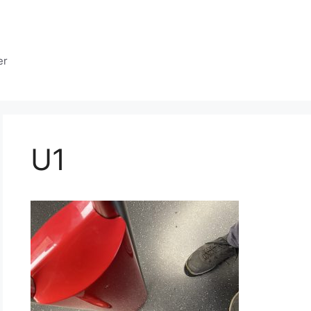
er
U1