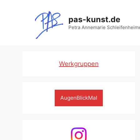
Zum
Inhalt
pas-kunst.de
springen
Petra Annemarie Schleifenheim
Werkgruppen
AugenBlickMal