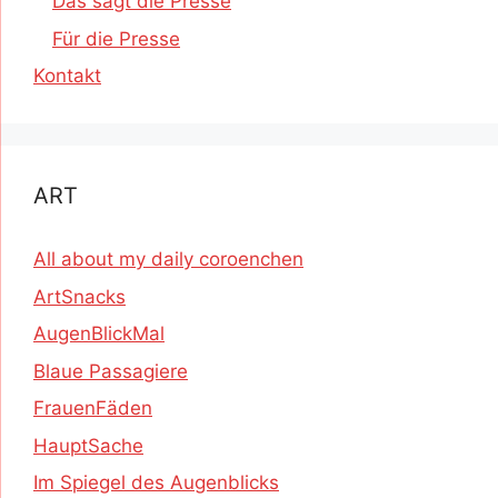
Das sagt die Presse
Für die Presse
Kontakt
ART
All about my daily coroenchen
ArtSnacks
AugenBlickMal
Blaue Passagiere
FrauenFäden
HauptSache
Im Spiegel des Augenblicks