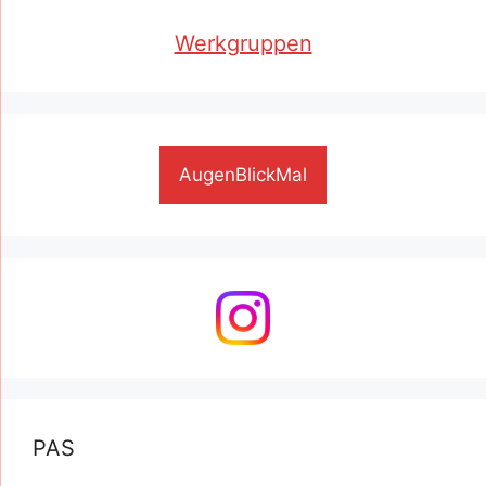
Werkgruppen
AugenBlickMal
PAS