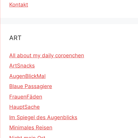
Kontakt
ART
All about my daily coroenchen
ArtSnacks
AugenBlickMal
Blaue Passagiere
FrauenFäden
HauptSache
Im Spiegel des Augenblicks
Minimales Reisen
Nicht mein Ort