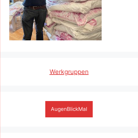
Werkgruppen
AugenBlickMal