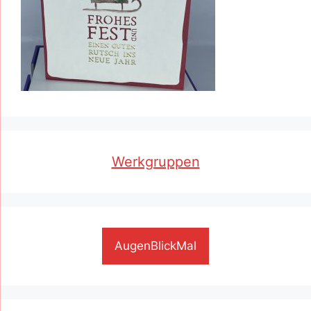
Werkgruppen
AugenBlickMal