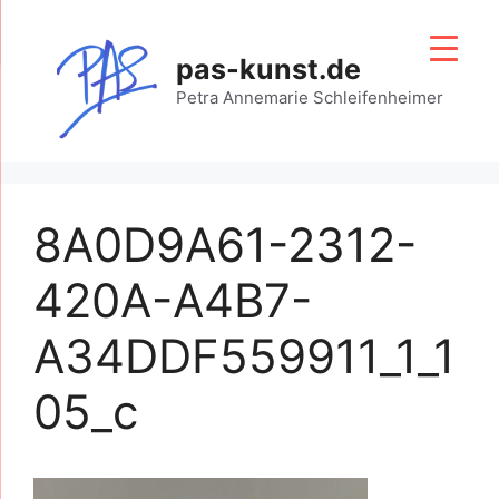
Zum
Inhalt
pas-kunst.de
springen
Petra Annemarie Schleifenheimer
8A0D9A61-2312-
420A-A4B7-
A34DDF559911_1_1
05_c