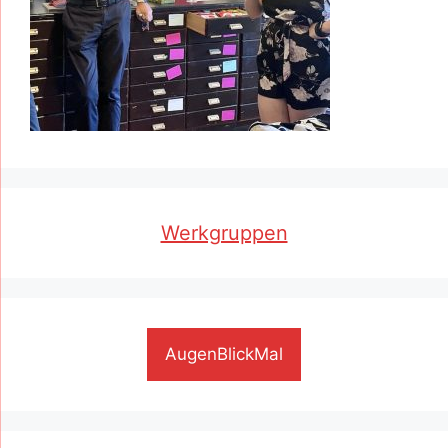
Werkgruppen
AugenBlickMal