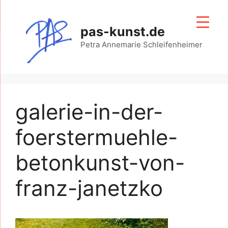
Zum
Inhalt
pas-kunst.de
springen
Petra Annemarie Schleifenheimer
galerie-in-der-
foerstermuehle-
betonkunst-von-
franz-janetzko