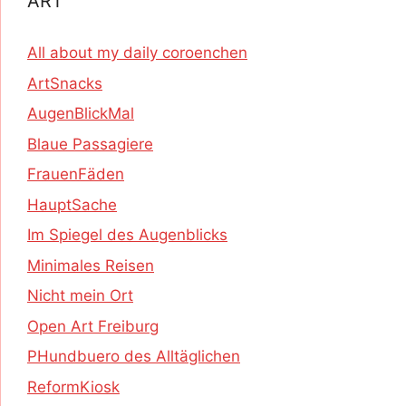
ART
All about my daily coroenchen
ArtSnacks
AugenBlickMal
Blaue Passagiere
FrauenFäden
HauptSache
Im Spiegel des Augenblicks
Minimales Reisen
Nicht mein Ort
Open Art Freiburg
PHundbuero des Alltäglichen
ReformKiosk