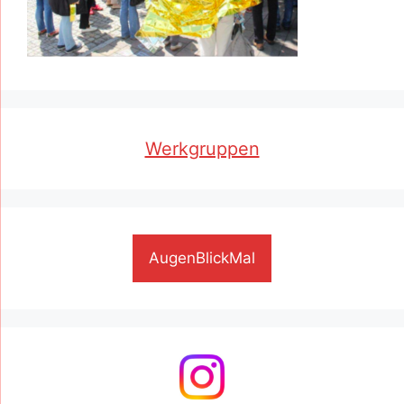
Werkgruppen
AugenBlickMal