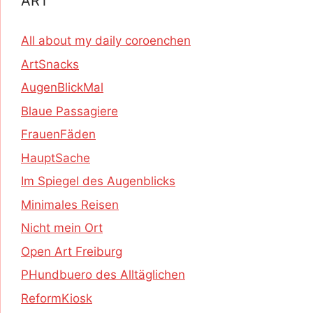
ART
All about my daily coroenchen
ArtSnacks
AugenBlickMal
Blaue Passagiere
FrauenFäden
HauptSache
Im Spiegel des Augenblicks
Minimales Reisen
Nicht mein Ort
Open Art Freiburg
PHundbuero des Alltäglichen
ReformKiosk