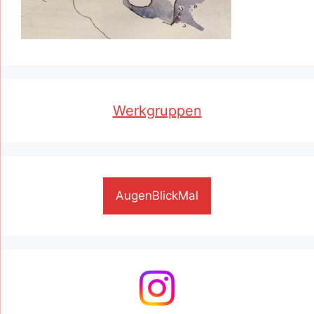
Werkgruppen
AugenBlickMal