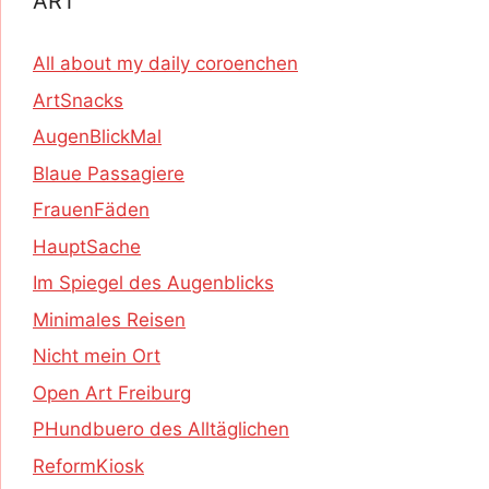
ART
All about my daily coroenchen
ArtSnacks
AugenBlickMal
Blaue Passagiere
FrauenFäden
HauptSache
Im Spiegel des Augenblicks
Minimales Reisen
Nicht mein Ort
Open Art Freiburg
PHundbuero des Alltäglichen
ReformKiosk