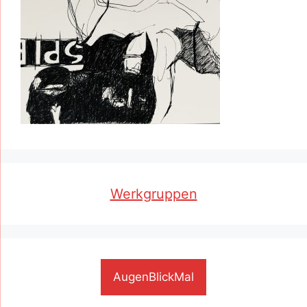
Werkgruppen
AugenBlickMal