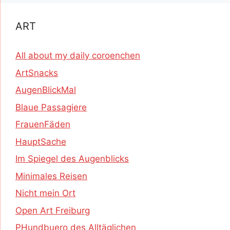
ART
All about my daily coroenchen
ArtSnacks
AugenBlickMal
Blaue Passagiere
FrauenFäden
HauptSache
Im Spiegel des Augenblicks
Minimales Reisen
Nicht mein Ort
Open Art Freiburg
PHundbuero des Alltäglichen