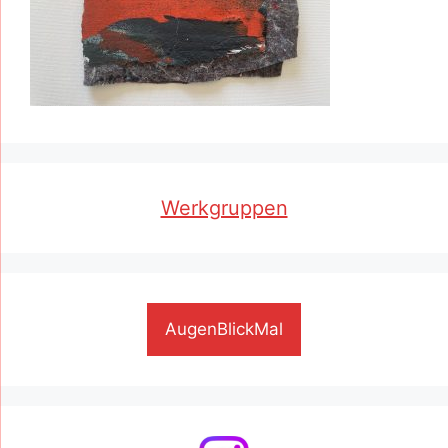
Werkgruppen
AugenBlickMal