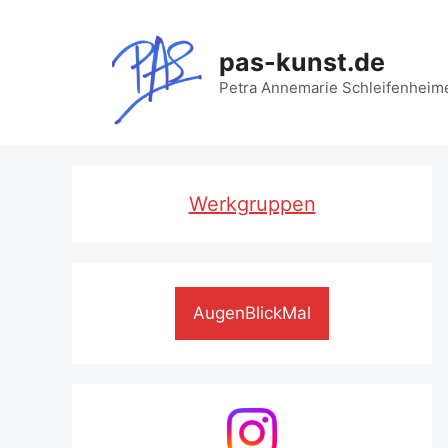
Zum
Inhalt
pas-kunst.de
springen
Petra Annemarie Schleifenheim
Werkgruppen
AugenBlickMal