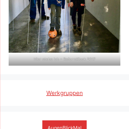
Hier stehe ich – ReformKiosk 2017
Werkgruppen
AugenBlickMal