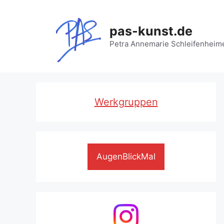
Zum
Inhalt
pas-kunst.de
springen
Petra Annemarie Schleifenheim
Werkgruppen
AugenBlickMal