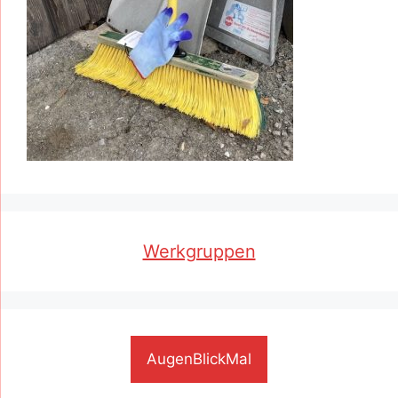
Werkgruppen
AugenBlickMal