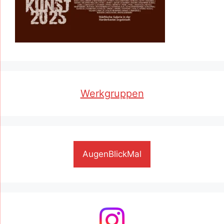
Werkgruppen
AugenBlickMal