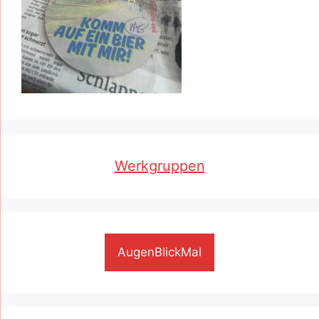
Werkgruppen
AugenBlickMal