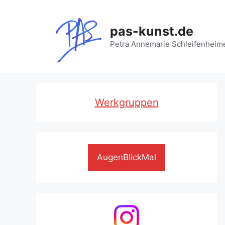
Zum
Inhalt
pas-kunst.de
springen
Petra Annemarie Schleifenheim
Werkgruppen
AugenBlickMal