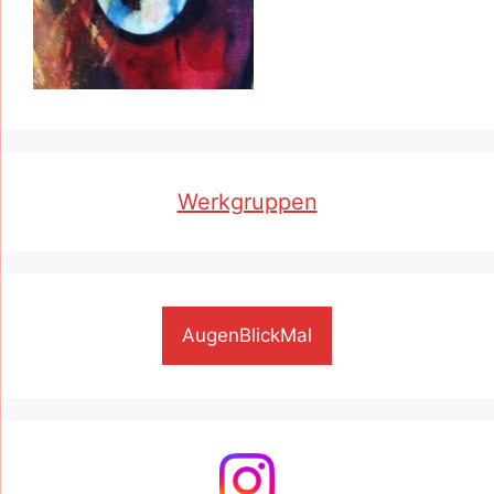
Werkgruppen
AugenBlickMal