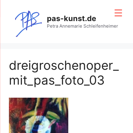
Zum
Inhalt
pas-kunst.de
springen
Petra Annemarie Schleifenheimer
dreigroschenoper_
mit_pas_foto_03