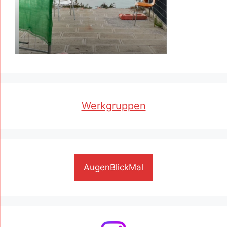
Werkgruppen
AugenBlickMal