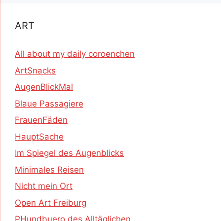
ART
All about my daily coroenchen
ArtSnacks
AugenBlickMal
Blaue Passagiere
FrauenFäden
HauptSache
Im Spiegel des Augenblicks
Minimales Reisen
Nicht mein Ort
Open Art Freiburg
PHundbuero des Alltäglichen