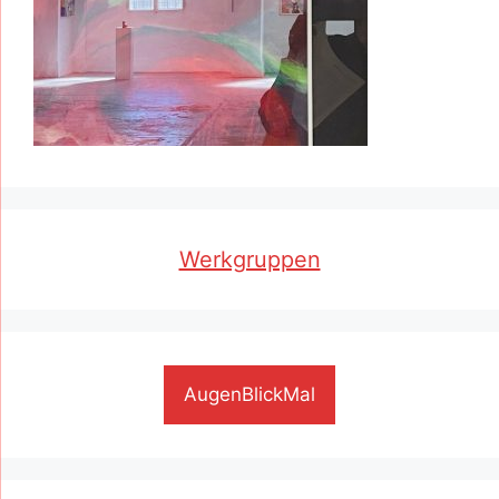
Werkgruppen
AugenBlickMal