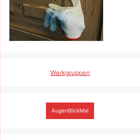
Werkgruppen
AugenBlickMal