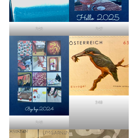
246
247
249
248