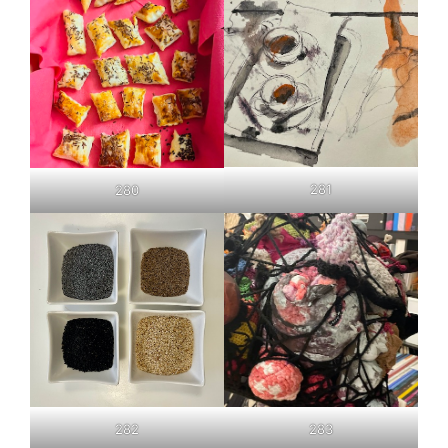
281
280
282
283