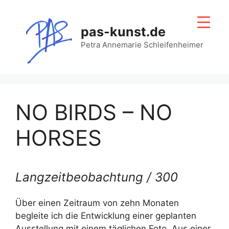
Zum
Inhalt
pas-kunst.de
springen
Petra Annemarie Schleifenheimer
NO BIRDS – NO
HORSES
Langzeitbeobachtung / 300
Über einen Zeitraum von zehn Monaten
begleite ich die Entwicklung einer geplanten
Ausstellung mit einem täglichen Foto. Aus einer