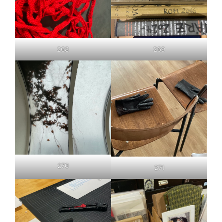
268
269
270
271