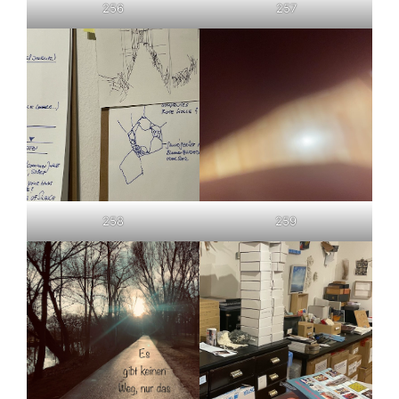
256
257
258
259