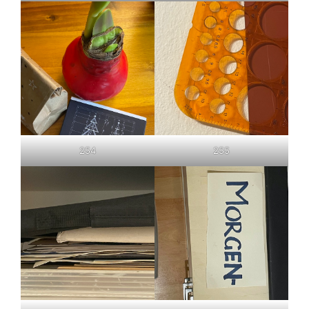
254
255