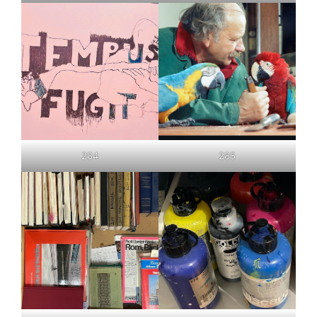
284
285