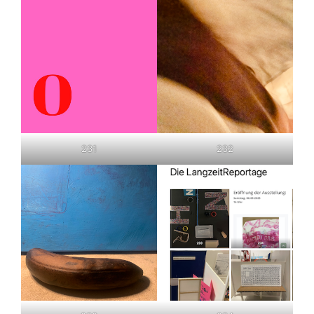
231
232