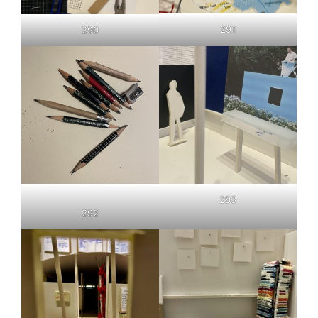
291
290
293
292