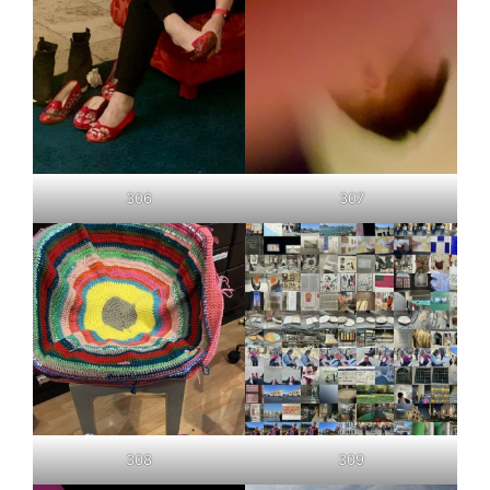
306
307
308
309