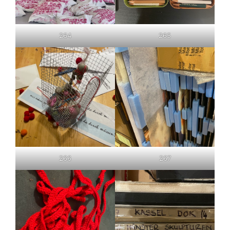
264
265
266
267