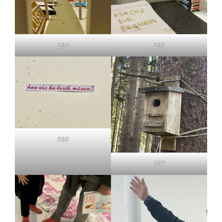
294
295
296
297