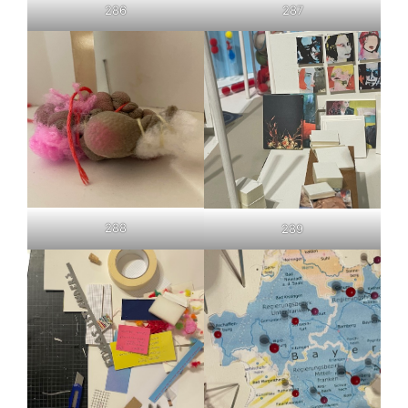
286
287
288
289