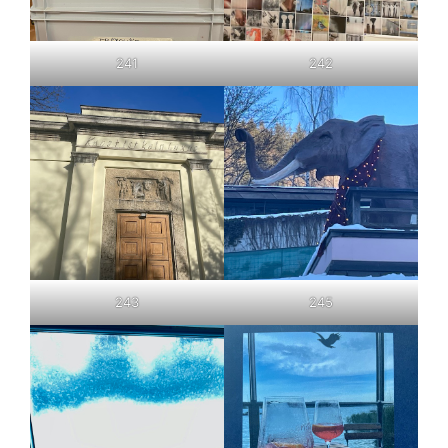
242
241
243
245