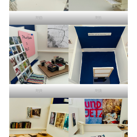
210
211
212
213