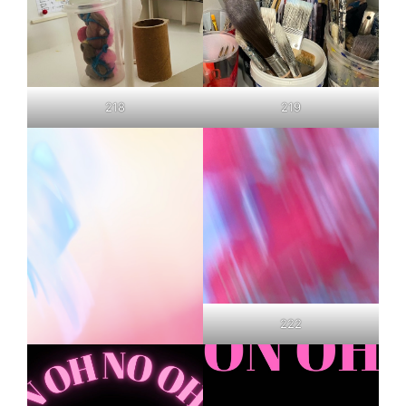
218
219
222