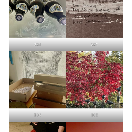
302
303
304
305