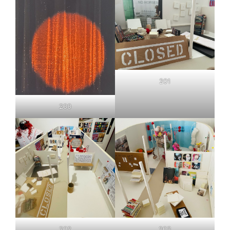
201
200
202
203