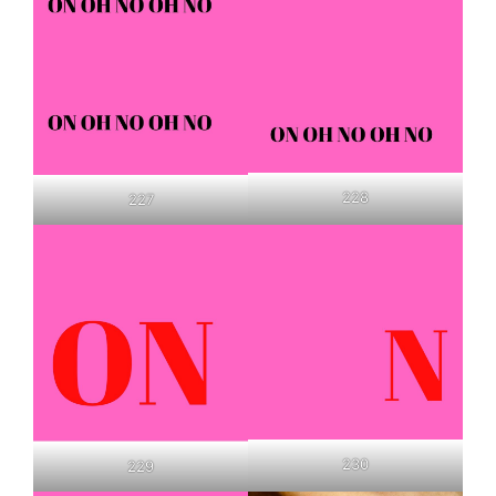
228
227
230
229