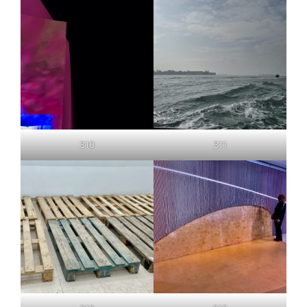
310
311