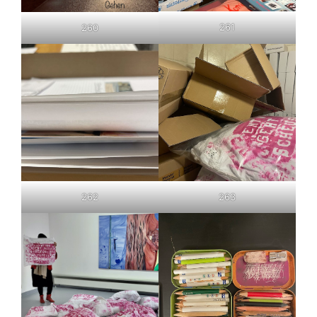
261
260
262
263