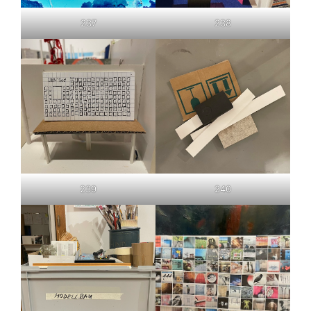
237
238
239
240