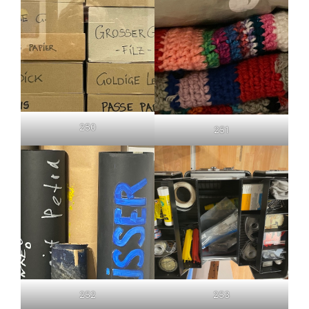
250
251
252
253