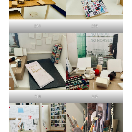
214
215
216
217