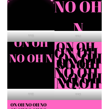
223
224
225
226