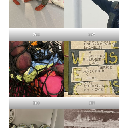
298
299
300
301