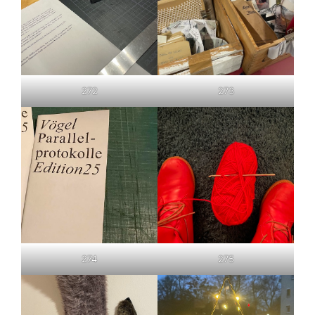
272
273
274
275