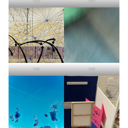
233
234
235
236