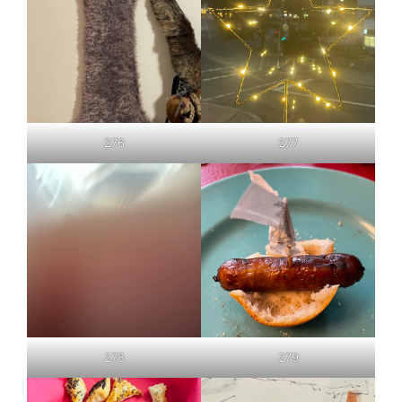
276
277
279
278