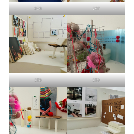
206
207
208
209