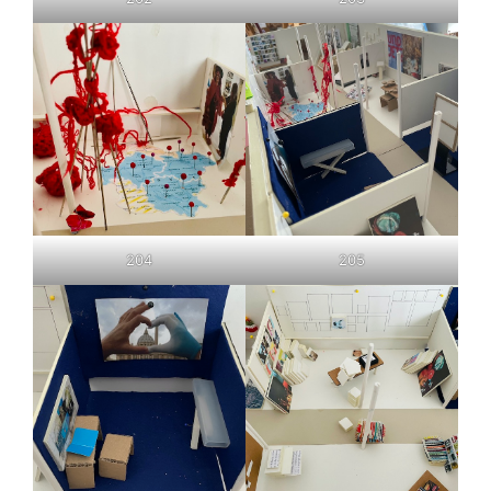
204
205