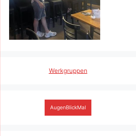
Werkgruppen
AugenBlickMal