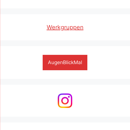
Werkgruppen
AugenBlickMal