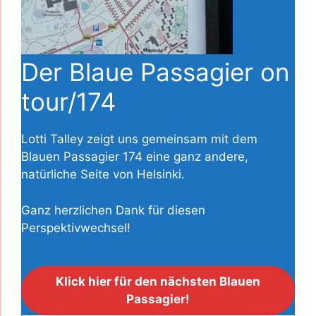
Der Blaue Passagier on
tour/174
Lotti Talley zeigt uns gemeinsam mit dem
Blauen Passagier 174 eine ganz andere,
natürliche Seite von Helsinki.
Ganz herzlichen Dank für diesen
Perspektivwechsel!
Klick hier für den nächsten Blauen
Passagier!